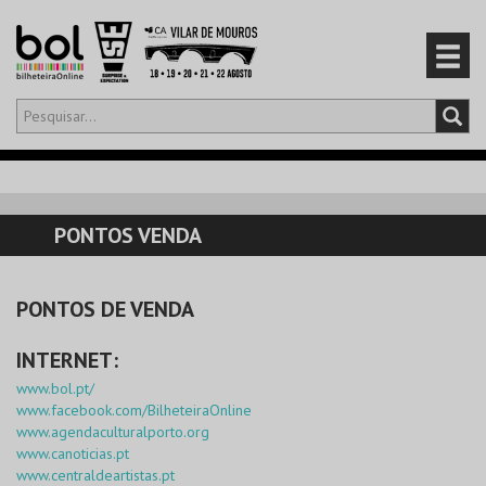
Olá,
iniciar sessão
PT
0
CARRINHO
PONTOS VENDA
EVENTOS
PONTOS DE VENDA
CARTÕES
INTERNET:
PRODUTOS
www.bol.pt/
www.facebook.com/BilheteiraOnline
www.agendaculturalporto.org
www.canoticias.pt
www.centraldeartistas.pt