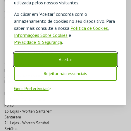
Faro
utilizada pelos nossos visitantes.
3 Lojas - Worten Guarda
Guarda
Ao clicar em "Aceitar" concorda com o
6 Lojas - Worten Ilha da Madeira
armazenamento de cookies no seu dispositivo. Para
Ilha da Madeira
saber mais consulte a nossa
Política de Cookies
,
1 Lojas - Worten Ilha de S. Miguel
Informações Sobre Cookies
e
Ilha de S. Miguel
1 Lojas - Worten Ilha do Faial
Privacidade & Segurança
.
Ilha do Faial
2 Lojas - Worten Ilha Terceira
Ilha Terceira
Aceitar
9 Lojas - Worten Leiria
Leiria
Rejeitar não essenciais
25 Lojas - Worten Lisboa
Lisboa
4 Lojas - Worten Portalegre
Gerir Preferências
Portalegre
37 Lojas - Worten Porto
Porto
13 Lojas - Worten Santarém
Santarém
21 Lojas - Worten Setúbal
Setúbal