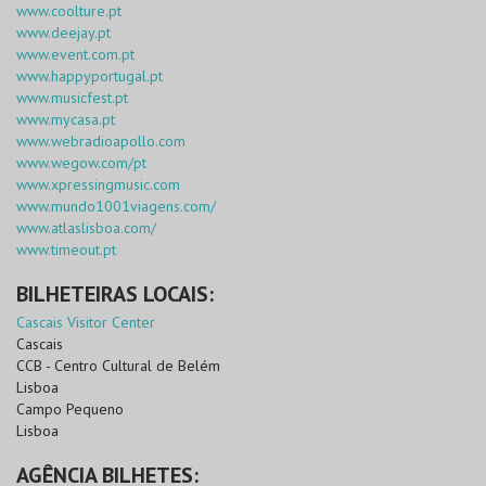
www.coolture.pt
www.deejay.pt
www.event.com.pt
www.happyportugal.pt
www.musicfest.pt
www.mycasa.pt
www.webradioapollo.com
www.wegow.com/pt
www.xpressingmusic.com
www.mundo1001viagens.com/
www.atlaslisboa.com/
www.timeout.pt
BILHETEIRAS LOCAIS:
Cascais Visitor Center
Cascais
CCB - Centro Cultural de Belém
Lisboa
Campo Pequeno
Lisboa
AGÊNCIA BILHETES: