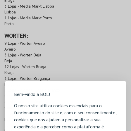
Braga
3 Lojas - Media Markt Lisboa
Lisboa
1 Lojas - Media Markt Porto
Porto
WORTEN:
9 Lojas - Worten Aveiro
Aveiro
3 Lojas - Worten Beja
Beja
12 Lojas - Worten Braga
Braga
3 Lojas - Worten Bragança
Bragança
5 Lojas - Worten Castelo Branco
Bem-vindo à BOL!
Castelo Branco
6 Lojas - Worten Coimbra
O nosso site utiliza cookies essenciais para o
Coimbra
funcionamento do site e, com o seu consentimento,
5 Lojas - Worten Évora
cookies que nos ajudam a personalizar a sua
Évora
12 Lojas - Worten Faro
experiência e a perceber como a plataforma é