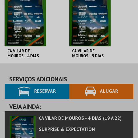
CA VILAR DE
CA VILAR DE
MOUROS - 4 DIAS
MOUROS - 5 DIAS
(19 A 22)
(18 A 22)
SURPRISE &
SURPRISE &
EXPECTATION
EXPECTATION
AQUISIÇÃO
AQUISIÇÃO
SERVIÇOS ADICIONAIS
RESERVAR
ALUGAR
MAIS INFO
MAIS INFO
COMPRAR
COMPRAR
VEJA AINDA:
CA VILAR DE MOUROS - 4 DIAS (19 A 22)
SURPRISE & EXPECTATION