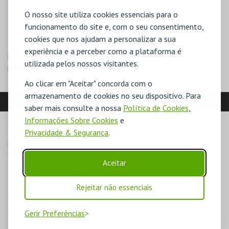
Passe Geral 4 Dias - 130€
O nosso site utiliza cookies essenciais para o
Passe Geral 5 Dias - 160€
funcionamento do site e, com o seu consentimento,
cookies que nos ajudam a personalizar a sua
Entrada gratuita para crianças até 6 anos (inclusive) à data de
experiência e a perceber como a plataforma é
início do festival (18 de Agosto 2025). A partir dos 7 anos
utilizada pelos nossos visitantes.
pagam bilhete inteiro.
Ao clicar em "Aceitar" concorda com o
armazenamento de cookies no seu dispositivo. Para
LOCALIZAÇÃO
saber mais consulte a nossa
Política de Cookies
,
Informações Sobre Cookies
e
Privacidade & Segurança
.
MORADA
ESTRADA DA PONTE

4910-000 Caminha
Aceitar
Rejeitar não essenciais
Gerir Preferências