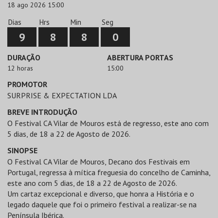
18 ago 2026 15:00
Dias
Hrs
Min
Seg
9
8
8
0
DURAÇÃO
ABERTURA PORTAS
12 horas
15:00
PROMOTOR
SURPRISE & EXPECTATION LDA
BREVE INTRODUÇÃO
O Festival CA Vilar de Mouros está de regresso, este ano com
5 dias, de 18 a 22 de Agosto de 2026.
SINOPSE
O Festival CA Vilar de Mouros, Decano dos Festivais em
Portugal, regressa à mítica freguesia do concelho de Caminha,
este ano com 5 dias, de 18 a 22 de Agosto de 2026.
Um cartaz excepcional e diverso, que honra a História e o
legado daquele que foi o primeiro festival a realizar-se na
Península Ibérica.